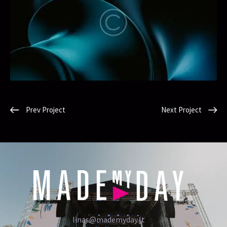
Prev Project
Next Project
linas@mademyday.lt