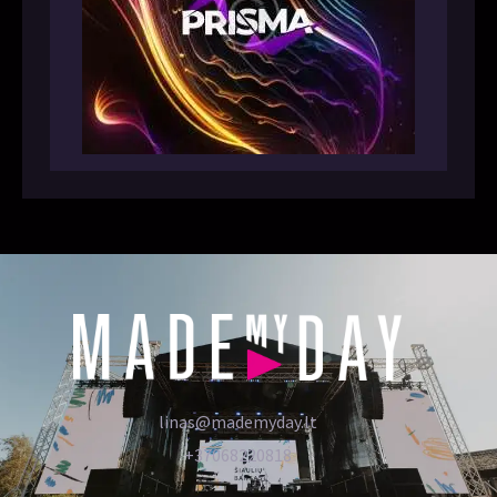
linas@mademyday.lt
+37068220818