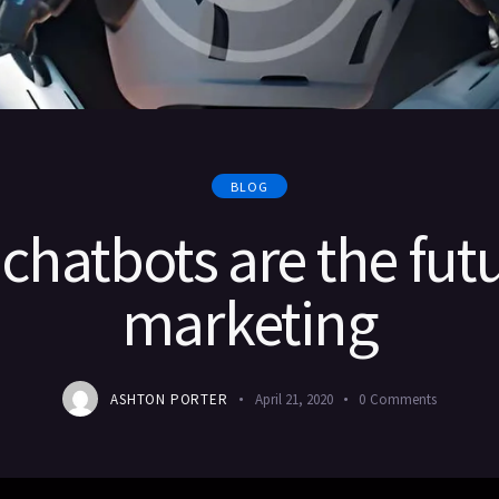
BLOG
chatbots are the futu
marketing
ASHTON PORTER
April 21, 2020
0
Comments